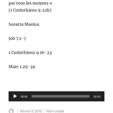
par tous les moyens »
(1 Corinthiens 9:22b)
Soratra Masina
Job 7.1-7
1 Corinthiens 9.16-23
Marc 1.29-39
Lecteur
00:00
00:00
audio
Auteur
Publié
Catégories
février 9, 2015
Non classé