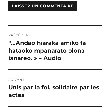
Navigation
PRÉCÉDENT
de
“…Andao hiaraka amiko fa
Publication
précédente :
hataoko mpanarato olona
l’article
ianareo. » – Audio
SUIVANT
Unis par la foi, solidaire par les
Publication
suivante :
actes